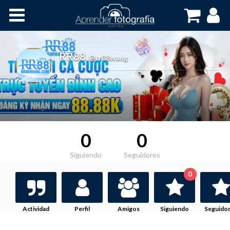
Inicio
Cursos OnLine
RR88
,
@rr88wang
0
0
Siguiendo
Seguidores
0
Actividad
Perfil
Amigos
Siguiendo
Seguido