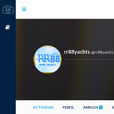
Cursos OnLine
rr88yachts
@rr88yachts
,
ACTIVIDAD
PERFIL
AMIGOS
0