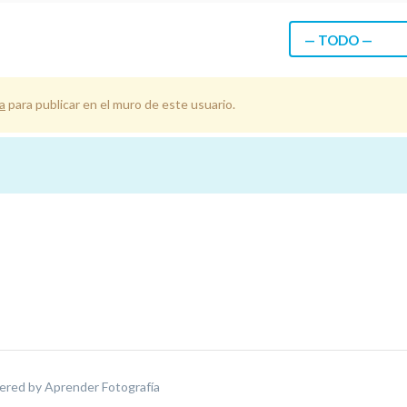
— TODO —
a
para publicar en el muro de este usuario.
ered by
Aprender Fotografía