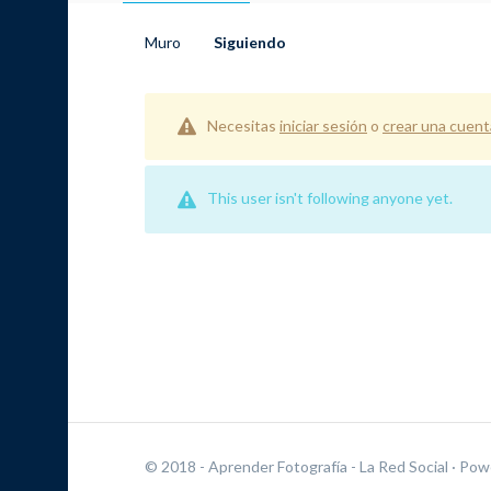
Muro
Siguiendo
Necesitas
iniciar sesión
o
crear una cuent
This user isn't following anyone yet.
© 2018 - Aprender Fotografía - La Red Social
· Pow