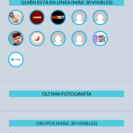
QUIÉN ESTÁ EN LÍNEA (MÁX. 30 VISIBLES)
ÚLTIMA FOTOGRAFÍA
GRUPOS (MÁX. 30 VISIBLES)