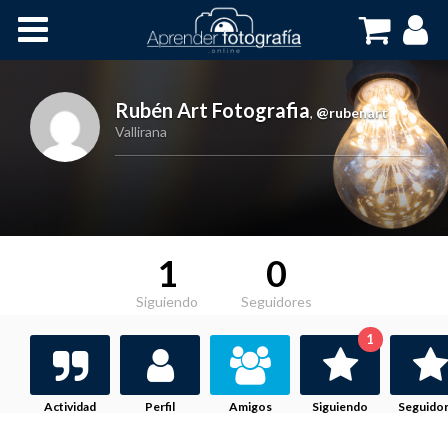
Inicio
Cursos OnLine
Rubén Art Fotografia
,
@rubenart
Vallirana
1
0
Siguiendo
Seguidores
1
Actividad
Perfil
Amigos
Siguiendo
Seguido