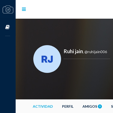
Cursos OnLine
Ruhi jain
@ruhijain006
,
ACTIVIDAD
PERFIL
AMIGOS
0