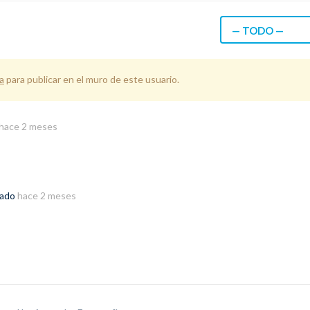
— TODO —
a
para publicar en el muro de este usuario.
hace 2 meses
rado
hace 2 meses