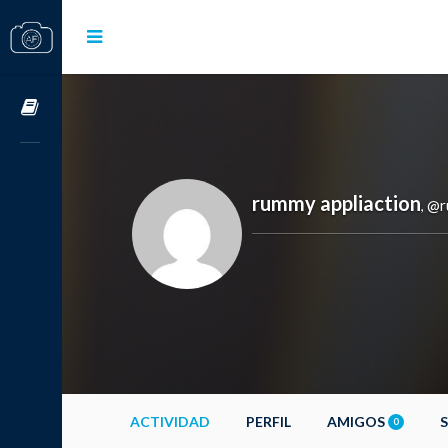
Cursos OnLine
rummy appliaction
@r
,
ACTIVIDAD
PERFIL
AMIGOS
0