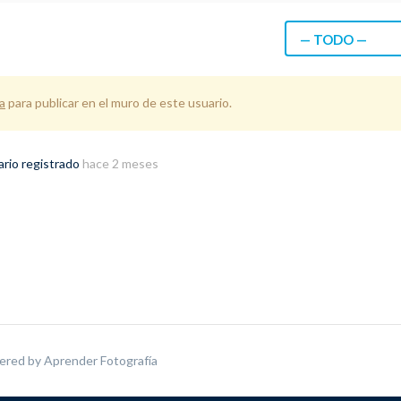
— TODO —
a
para publicar en el muro de este usuario.
ario registrado
hace 2 meses
ered by
Aprender Fotografía