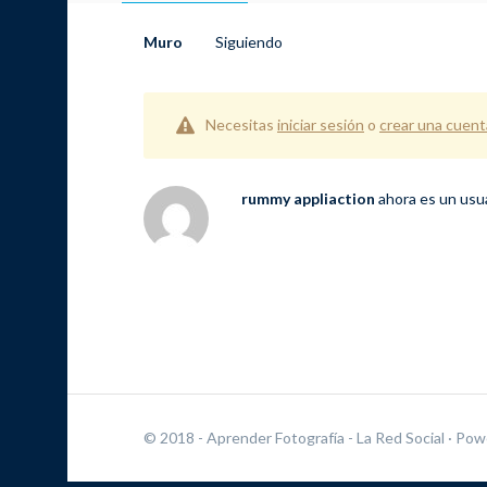
Muro
Siguiendo
Necesitas
iniciar sesión
o
crear una cuent
rummy appliaction
ahora es un usu
© 2018 - Aprender Fotografía - La Red Social
· Pow