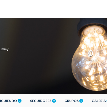
ummy
0
Siguiendo
SIGUIENDO
SEGUIDORES
GRUPOS
GALERÍA
0
0
0