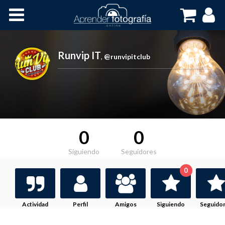
Inicio
Cursos OnLine
Runvip IT
,
@runvipitclub
0
0
Siguiendo
Seguidores
0
Actividad
Perfil
Amigos
Siguiendo
Seguido