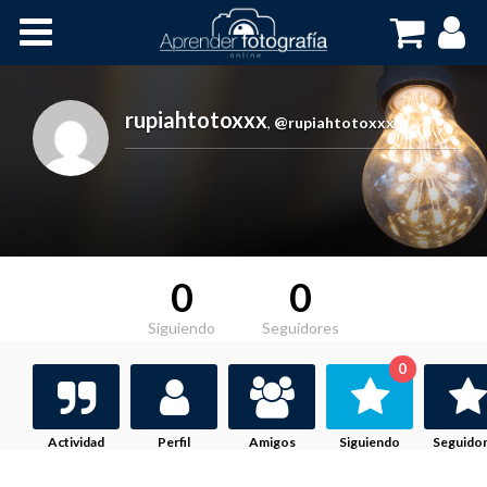
Inicio
Cursos OnLine
rupiahtotoxxx
,
@rupiahtotoxxx
0
0
Siguiendo
Seguidores
0
Actividad
Perfil
Amigos
Siguiendo
Seguido