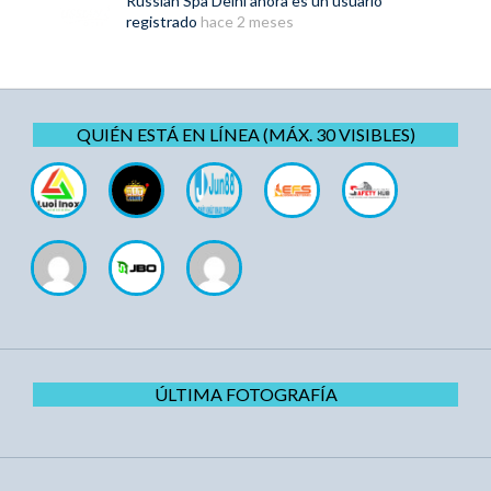
Russian Spa Delhi
ahora es un usuario
registrado
hace 2 meses
QUIÉN ESTÁ EN LÍNEA (MÁX. 30 VISIBLES)
ÚLTIMA FOTOGRAFÍA