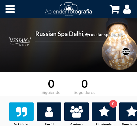
Inicio
Cursos OnLine
Russian Spa Delhi
,
@russianspadelhi1
0
0
Siguiendo
Seguidores
0
Actividad
Perfil
Amigos
Siguiendo
Seguido