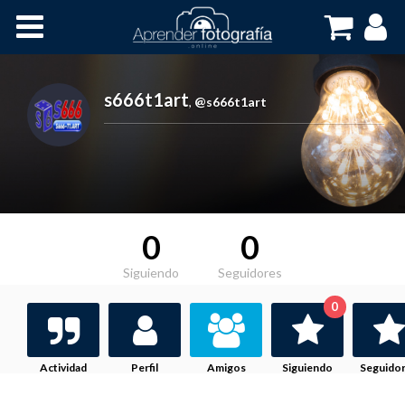
Inicio
Cursos OnLine
s666t1art
,
@s666t1art
0
0
Siguiendo
Seguidores
0
Actividad
Perfil
Amigos
Siguiendo
Seguido