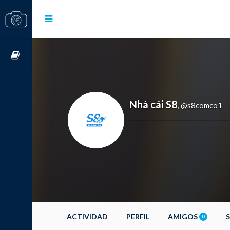
Cursos OnLine
Nhà cái S8
@s8comco1
,
ACTIVIDAD
PERFIL
AMIGOS
0