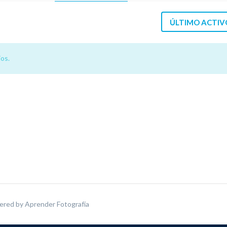
ÚLTIMO ACTIV
os.
ered by
Aprender Fotografía