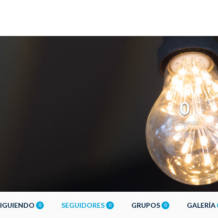
0
Siguiendo
SIGUIENDO
SEGUIDORES
GRUPOS
GALERÍA
0
0
0