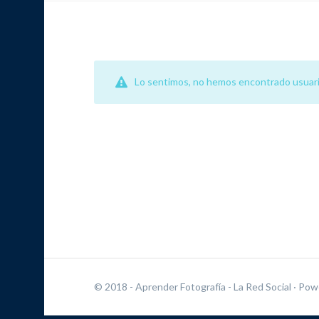
Lo sentimos, no hemos encontrado usuari
© 2018 - Aprender Fotografía - La Red Social
· Pow