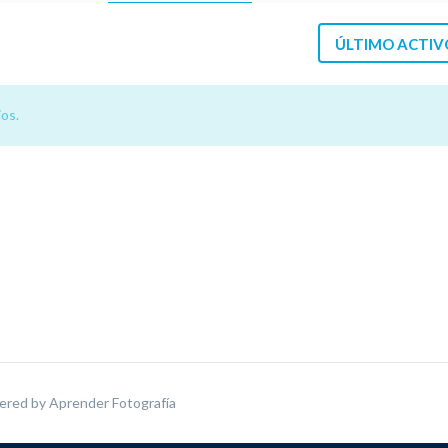
ÚLTIMO ACTIV
os.
ered by
Aprender Fotografía