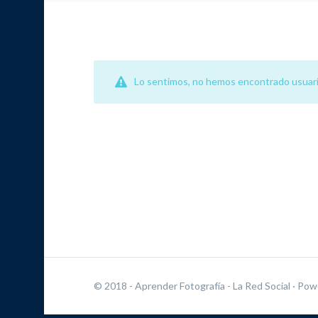
Lo sentimos, no hemos encontrado usuari
© 2018 - Aprender Fotografía - La Red Social
· Pow