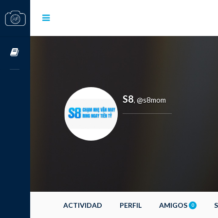
Cursos OnLine
S8
@s8mom
,
ACTIVIDAD
PERFIL
AMIGOS
0