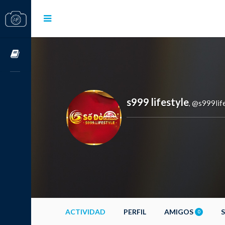
Cursos OnLine
s999 lifestyle
@s999life
,
ACTIVIDAD
PERFIL
AMIGOS
0