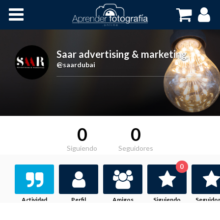
Inicio
Cursos OnLine
Saar advertising & marketing
,
@saardubai
0
0
Siguiendo
Seguidores
0
Actividad
Perfil
Amigos
Siguiendo
Seguido