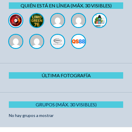
QUIÉN ESTÁ EN LÍNEA (MÁX. 30 VISIBLES)
ÚLTIMA FOTOGRAFÍA
GRUPOS (MÁX. 30 VISIBLES)
No hay grupos a mostrar