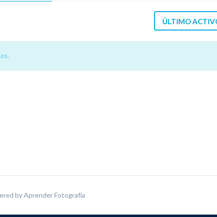
ÚLTIMO ACTIV
os.
ered by
Aprender Fotografía