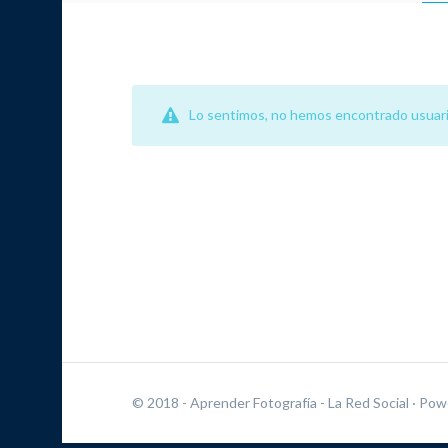
Lo sentimos, no hemos encontrado usuari
© 2018 - Aprender Fotografía - La Red Social
· Pow