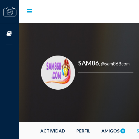
Cursos OnLine
SAM86
@sam868com
,
ACTIVIDAD
PERFIL
AMIGOS
0