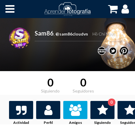
Inicio
Cursos OnLine
Sam86
,
@sam86cloudvn
Hồ Chí Minh
0
0
Siguiendo
Seguidores
0
Actividad
Perfil
Amigos
Siguiendo
Seguido