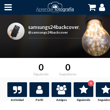
Inicio
Cursos OnLine
samsungs24backcover
,
@samsungs24backcover
0
0
Siguiendo
Seguidores
0
Actividad
Perfil
Amigos
Siguiendo
Seguido