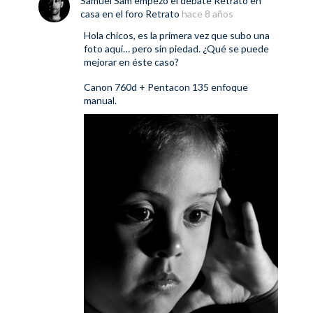
Samuel Sam
empezó el debate
Retrato en
casa
en el foro
Retrato
hace 8 años
Hola chicos, es la primera vez que subo una
foto aquí… pero sin piedad. ¿Qué se puede
mejorar en éste caso?
Canon 760d + Pentacon 135 enfoque
manual.