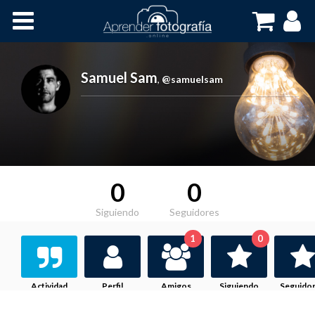
Inicio
Cursos OnLine
Samuel Sam
,
@samuelsam
0
0
Siguiendo
Seguidores
1
0
Actividad
Perfil
Amigos
Siguiendo
Seguido