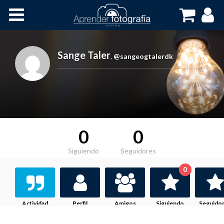
Inicio
Cursos OnLine
Sange Taler
,
@sangeogtalerdk
0
0
Siguiendo
Seguidores
0
Actividad
Perfil
Amigos
Siguiendo
Seguido