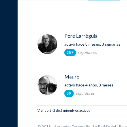
Pere Larrègula
activo hace 8 meses, 3 semanas
seguidores
257
Mauro
activo hace 4 años, 3 meses
seguidores
59
Viendo 1 - 2 de 2 miembros activos
© 2018 - Aprender Fotografía - La Red Social
· Pow