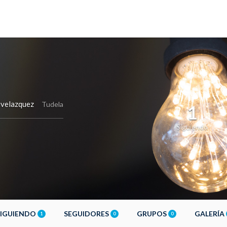
velazquez
Tudela
1
Siguiendo
SIGUIENDO
SEGUIDORES
GRUPOS
GALERÍA
1
0
0