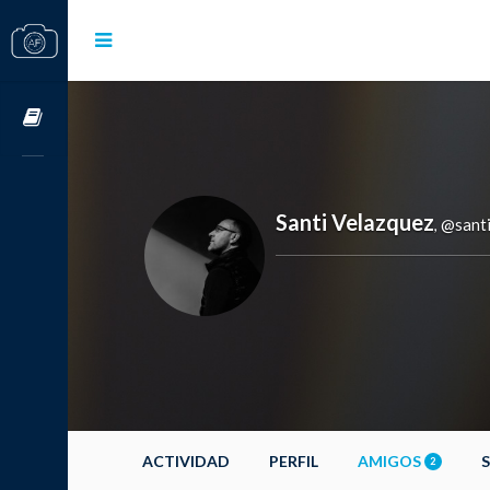
Cursos OnLine
Santi Velazquez
@santi
,
ACTIVIDAD
PERFIL
AMIGOS
2