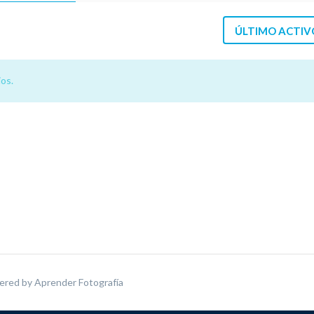
ÚLTIMO ACTIV
os.
ered by
Aprender Fotografía