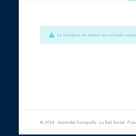
Lo sentimos, no hemos encontrado usuari
© 2018 - Aprender Fotografía - La Red Social
· Pow