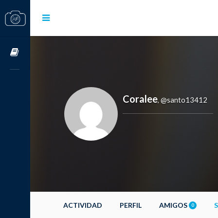
Cursos OnLine
Coralee
@santo13412
,
ACTIVIDAD
PERFIL
AMIGOS
0