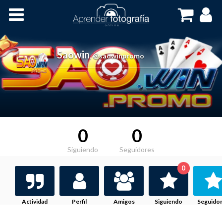
Inicio
Cursos OnLine
Saowin
,
@saowinpromo
0
0
Siguiendo
Seguidores
0
Actividad
Perfil
Amigos
Siguiendo
Seguido