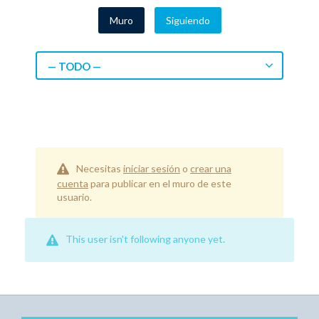
Muro
Siguiendo
— TODO —
Necesitas
iniciar sesión
o
crear una
cuenta
para publicar en el muro de este
usuario.
This user isn't following anyone yet.