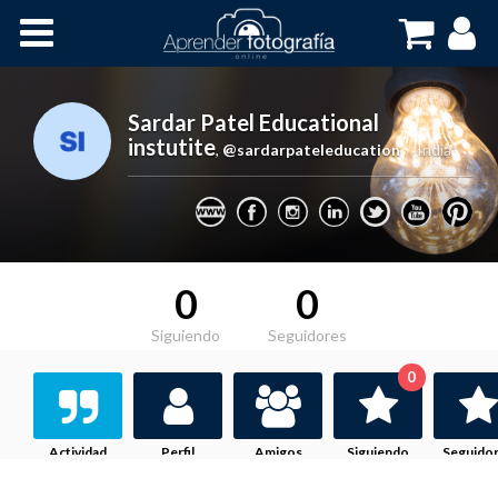
Inicio
Cursos OnLine
Sardar Patel Educational
instutite
,
@sardarpateleducation
India
0
0
Siguiendo
Seguidores
0
Actividad
Perfil
Amigos
Siguiendo
Seguido