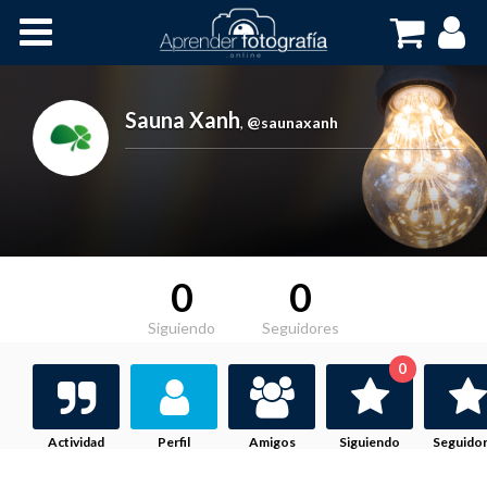
Inicio
Cursos OnLine
Sauna Xanh
,
@saunaxanh
0
0
Siguiendo
Seguidores
0
Actividad
Perfil
Amigos
Siguiendo
Seguido