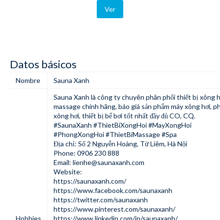
Ver
Datos básicos
Nombre
Sauna Xanh
Sauna Xanh là công ty chuyên phân phối thiết bị xông h
massage chính hãng, báo giá sản phẩm máy xông hơi, p
xông hơi, thiết bị bể bơi tốt nhất đầy đủ CO, CQ.
#SaunaXanh #ThietBiXongHoi #MayXongHoi
#PhongXongHoi #ThietBiMassage #Spa
Địa chỉ: Số 2 Nguyễn Hoàng, Từ Liêm, Hà Nội
Phone: 0906 230 888
Email:
lienhe@saunaxanh.com
Website:
https://saunaxanh.com/
https://www.facebook.com/saunaxanh
https://twitter.com/saunaxanh
https://www.pinterest.com/saunaxanh/
Hobbies
https://www.linkedin.com/in/saunaxanh/