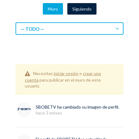
Muro
Siguiendo
— TODO —
Necesitas
iniciar sesión
o
crear una
cuenta
para publicar en el muro de este
usuario.
SBOBETV
ha cambiado su imagen de perfil.
hace 3 meses