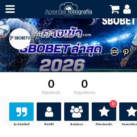
Inicio
Cursos OnLine
SBOBETV
,
@sbobetcom
0
0
Siguiendo
Seguidores
0
Actividad
Perfil
Amigos
Siguiendo
Seguido