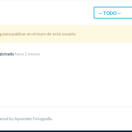
— TODO —
a
para publicar en el muro de este usuario.
gistrado
hace 2 meses
ered by
Aprender Fotografía