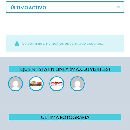
ÚLTIMO ACTIVO
Lo sentimos, no hemos encontrado usuarios.
QUIÉN ESTÁ EN LÍNEA (MÁX. 30 VISIBLES)
ÚLTIMA FOTOGRAFÍA