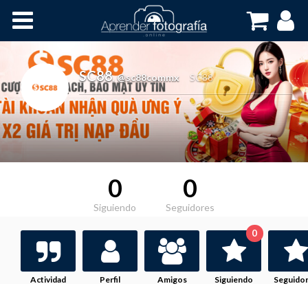
Inicio
Cursos OnLine
SC88
,
@sc88commx
SC88
0
0
Siguiendo
Seguidores
0
Actividad
Perfil
Amigos
Siguiendo
Seguido