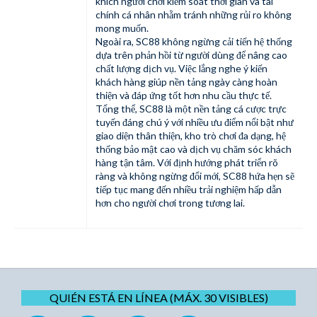
khích người chơi kiểm soát thời gian và tài
chính cá nhân nhằm tránh những rủi ro không
mong muốn.
Ngoài ra, SC88 không ngừng cải tiến hệ thống
dựa trên phản hồi từ người dùng để nâng cao
chất lượng dịch vụ. Việc lắng nghe ý kiến
khách hàng giúp nền tảng ngày càng hoàn
thiện và đáp ứng tốt hơn nhu cầu thực tế.
Tổng thể, SC88 là một nền tảng cá cược trực
tuyến đáng chú ý với nhiều ưu điểm nổi bật như
giao diện thân thiện, kho trò chơi đa dạng, hệ
thống bảo mật cao và dịch vụ chăm sóc khách
hàng tận tâm. Với định hướng phát triển rõ
ràng và không ngừng đổi mới, SC88 hứa hẹn sẽ
tiếp tục mang đến nhiều trải nghiệm hấp dẫn
hơn cho người chơi trong tương lai.
QUIÉN ESTÁ EN LÍNEA (MÁX. 30 VISIBLES)