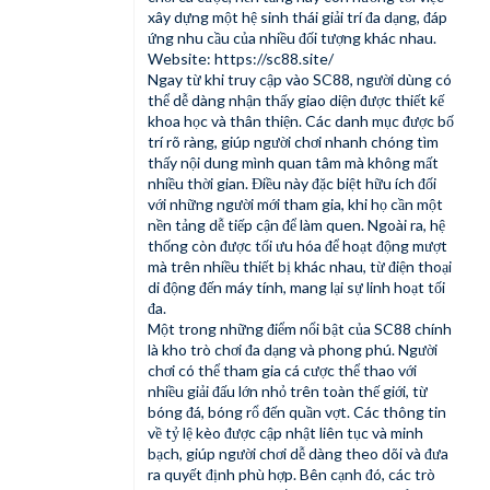
xây dựng một hệ sinh thái giải trí đa dạng, đáp
ứng nhu cầu của nhiều đối tượng khác nhau.
Website:
https://sc88.site/
Ngay từ khi truy cập vào SC88, người dùng có
thể dễ dàng nhận thấy giao diện được thiết kế
khoa học và thân thiện. Các danh mục được bố
trí rõ ràng, giúp người chơi nhanh chóng tìm
thấy nội dung mình quan tâm mà không mất
nhiều thời gian. Điều này đặc biệt hữu ích đối
với những người mới tham gia, khi họ cần một
nền tảng dễ tiếp cận để làm quen. Ngoài ra, hệ
thống còn được tối ưu hóa để hoạt động mượt
mà trên nhiều thiết bị khác nhau, từ điện thoại
di động đến máy tính, mang lại sự linh hoạt tối
đa.
Một trong những điểm nổi bật của SC88 chính
là kho trò chơi đa dạng và phong phú. Người
chơi có thể tham gia cá cược thể thao với
nhiều giải đấu lớn nhỏ trên toàn thế giới, từ
bóng đá, bóng rổ đến quần vợt. Các thông tin
về tỷ lệ kèo được cập nhật liên tục và minh
bạch, giúp người chơi dễ dàng theo dõi và đưa
ra quyết định phù hợp. Bên cạnh đó, các trò