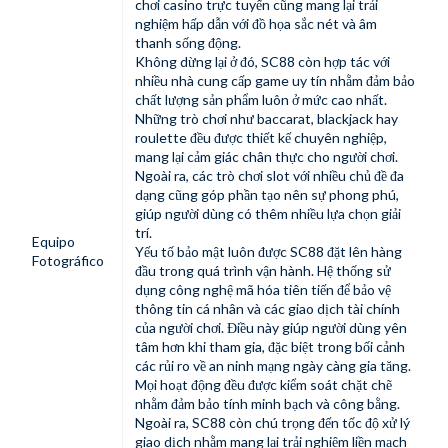
chơi casino trực tuyến cũng mang lại trải
nghiệm hấp dẫn với đồ họa sắc nét và âm
thanh sống động.
Không dừng lại ở đó, SC88 còn hợp tác với
nhiều nhà cung cấp game uy tín nhằm đảm bảo
chất lượng sản phẩm luôn ở mức cao nhất.
Những trò chơi như baccarat, blackjack hay
roulette đều được thiết kế chuyên nghiệp,
mang lại cảm giác chân thực cho người chơi.
Ngoài ra, các trò chơi slot với nhiều chủ đề đa
dạng cũng góp phần tạo nên sự phong phú,
giúp người dùng có thêm nhiều lựa chọn giải
trí.
Equipo
Yếu tố bảo mật luôn được SC88 đặt lên hàng
Fotográfico
đầu trong quá trình vận hành. Hệ thống sử
dụng công nghệ mã hóa tiên tiến để bảo vệ
thông tin cá nhân và các giao dịch tài chính
của người chơi. Điều này giúp người dùng yên
tâm hơn khi tham gia, đặc biệt trong bối cảnh
các rủi ro về an ninh mạng ngày càng gia tăng.
Mọi hoạt động đều được kiểm soát chặt chẽ
nhằm đảm bảo tính minh bạch và công bằng.
Ngoài ra, SC88 còn chú trọng đến tốc độ xử lý
giao dịch nhằm mang lại trải nghiệm liền mạch