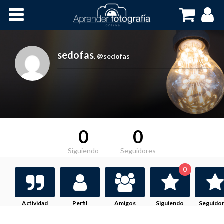
Inicio
Cursos OnLine
sedofas
,
@sedofas
0
0
Siguiendo
Seguidores
0
Actividad
Perfil
Amigos
Siguiendo
Seguido