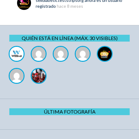
selldiabeticteststripsorg
ahora es un usuario
registrado
hace 8 meses
QUIÉN ESTÁ EN LÍNEA (MÁX. 30 VISIBLES)
ÚLTIMA FOTOGRAFÍA