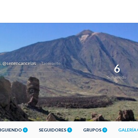
a
@senencancelas
,
Tacoronte
6
Siguiendo
SIGUIENDO
SEGUIDORES
GRUPOS
GALERÍA
6
1
0