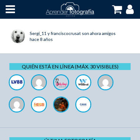
Inicio
Cursos OnLine
Sergi_11
y
franciscocrusat
son ahora amigos
hace 8 años
QUIÉN ESTÁ EN LÍNEA (MÁX. 30 VISIBLES)