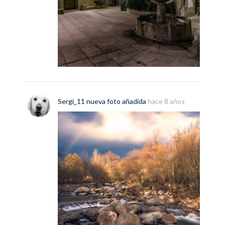
Sergi_11
nueva
foto
añadida
hace 8 años