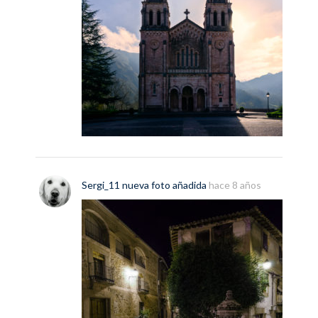
Sergi_11
nueva
foto
añadida
hace 8 años