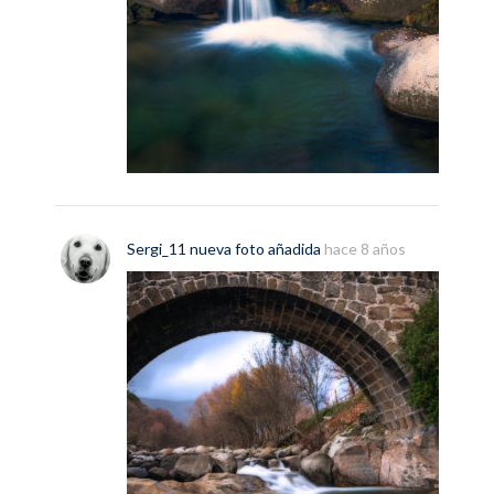
Sergi_11
nueva
foto
añadida
hace 8 años