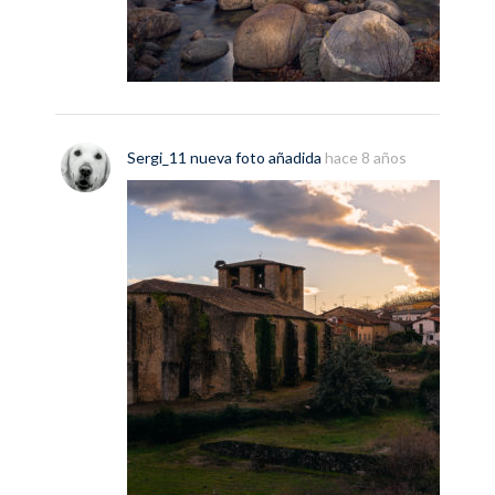
Sergi_11
nueva
foto
añadida
hace 8 años