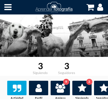
Inicio
Cursos OnLine
Sergi_11
,
@sergi11
Jarandilla de la Vera
3
3
Siguiendo
Seguidores
9
3
Actividad
Perfil
Amigos
Siguiendo
Seguido