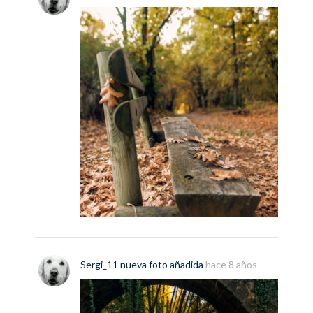
Sergi_11
nueva
foto
añadida
hace 8 años