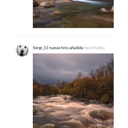
Sergi_11
nueva
foto
añadida
hace 8 años