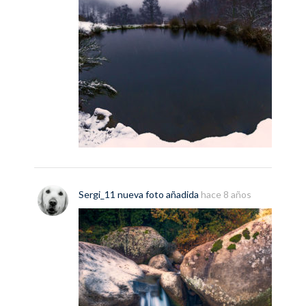
Sergi_11
nueva
foto
añadida
hace 8 años