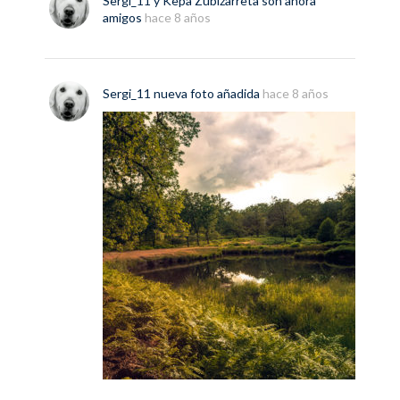
Sergi_11
y
Kepa Zubizarreta
son ahora
amigos
hace 8 años
Sergi_11
nueva
foto
añadida
hace 8 años