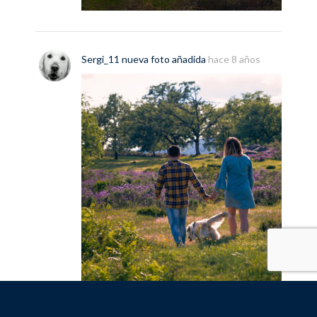
Sergi_11
nueva
foto
añadida
hace 8 años