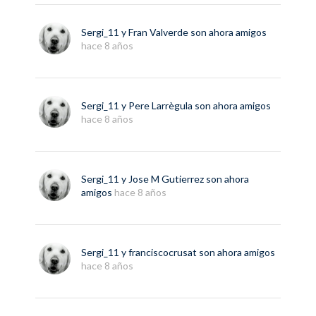
Sergi_11
y
Fran Valverde
son ahora amigos
hace 8 años
Sergi_11
y
Pere Larrègula
son ahora amigos
hace 8 años
Sergi_11
y
Jose M Gutierrez
son ahora
amigos
hace 8 años
Sergi_11
y
franciscocrusat
son ahora amigos
hace 8 años