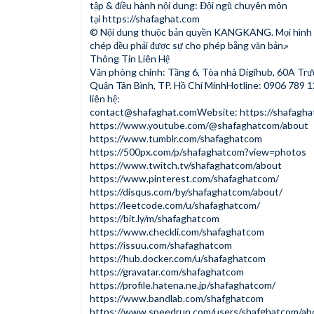
tập & điều hành nội dung: Đội ngũ chuyên môn
tại
https://shafaghat.com
© Nội dung thuộc bản quyền KANGKANG. Mọi hình 
chép đều phải được sự cho phép bằng văn bản.»
Thông Tin Liên Hệ
Văn phòng chính: Tầng 6, Tòa nhà Digihub, 60A Trư
Quận Tân Bình, TP. Hồ Chí MinhHotline: 0906 789 
liên hệ:
contact@shafaghat.comWebsite
:
https://shafagha
https://www.youtube.com/@shafaghatcom/about
https://www.tumblr.com/shafaghatcom
https://500px.com/p/shafaghatcom?view=photos
https://www.twitch.tv/shafaghatcom/about
https://www.pinterest.com/shafaghatcom/
https://disqus.com/by/shafaghatcom/about/
https://leetcode.com/u/shafaghatcom/
https://bit.ly/m/shafaghatcom
https://www.checkli.com/shafaghatcom
https://issuu.com/shafaghatcom
https://hub.docker.com/u/shafaghatcom
https://gravatar.com/shafaghatcom
https://profile.hatena.ne.jp/shafaghatcom/
https://www.bandlab.com/shafghatcom
https://www.speedrun.com/users/shafghatcom/ab