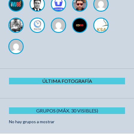
ÚLTIMA FOTOGRAFÍA
GRUPOS (MÁX. 30 VISIBLES)
No hay grupos a mostrar