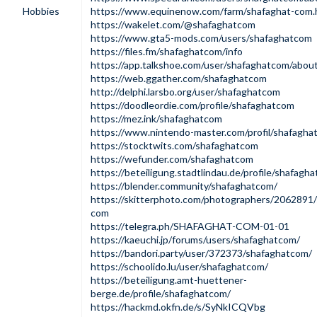
Hobbies
https://www.equinenow.com/farm/shafaghat-com
https://wakelet.com/@shafaghatcom
https://www.gta5-mods.com/users/shafaghatcom
https://files.fm/shafaghatcom/info
https://app.talkshoe.com/user/shafaghatcom/abou
https://web.ggather.com/shafaghatcom
http://delphi.larsbo.org/user/shafaghatcom
https://doodleordie.com/profile/shafaghatcom
https://mez.ink/shafaghatcom
https://www.nintendo-master.com/profil/shafagha
https://stocktwits.com/shafaghatcom
https://wefunder.com/shafaghatcom
https://beteiligung.stadtlindau.de/profile/shafagh
https://blender.community/shafaghatcom/
https://skitterphoto.com/photographers/2062891/
com
https://telegra.ph/SHAFAGHAT-COM-01-01
https://kaeuchi.jp/forums/users/shafaghatcom/
https://bandori.party/user/372373/shafaghatcom/
https://schoolido.lu/user/shafaghatcom/
https://beteiligung.amt-huettener-
berge.de/profile/shafaghatcom/
https://hackmd.okfn.de/s/SyNkICQVbg