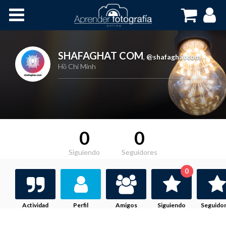
Inicio
Cursos OnLine
SHAFAGHAT COM
,
@shafaghatcom
Hồ Chí Minh
0
0
Siguiendo
Seguidores
0
Actividad
Perfil
Amigos
Siguiendo
Seguido