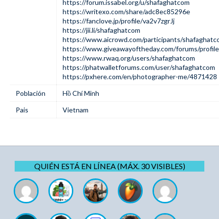
https://forum.issabel.org/u/shafaghatcom
https://writexo.com/share/adc8ec85296e
https://fanclove.jp/profile/va2v7zgrJj
https://jii.li/shafaghatcom
https://www.aicrowd.com/participants/shafaghat
https://www.giveawayoftheday.com/forums/profil
https://www.rwaq.org/users/shafaghatcom
https://phatwalletforums.com/user/shafaghatcom
https://pxhere.com/en/photographer-me/4871428
Población
Hồ Chí Minh
Pais
Vietnam
QUIÉN ESTÁ EN LÍNEA (MÁX. 30 VISIBLES)