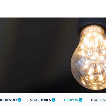
0
Siguiendo
SIGUIENDO
SEGUIDORES
GRUPOS
GALERÍA
0
0
0