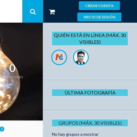
CREAR CUENTA
INICIO DE SESIÓN
QUIÉN ESTÁ EN LÍNEA (MÁX. 30
VISIBLES)
0
Seguidores
ÚLTIMA FOTOGRAFÍA
GRUPOS (MÁX. 30 VISIBLES)
0
No hay grupos a mostrar