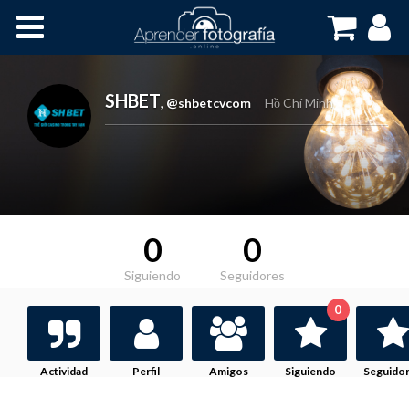
Inicio
Cursos OnLine
SHBET
,
@shbetcvcom
Hồ Chí Minh
0
0
Siguiendo
Seguidores
0
Actividad
Perfil
Amigos
Siguiendo
Seguido