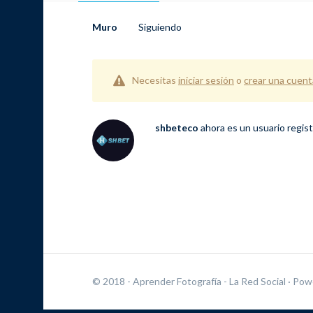
Muro
Siguiendo
Necesitas
iniciar sesión
o
crear una cuent
shbeteco
ahora es un usuario regis
© 2018 - Aprender Fotografía - La Red Social
· Pow