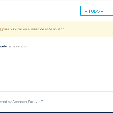
— TODO —
a
para publicar en el muro de este usuario.
trado
hace un año
ered by
Aprender Fotografía