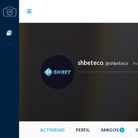
Cursos OnLine
shbeteco
@shbeteco
,
Ph
ACTIVIDAD
PERFIL
AMIGOS
0