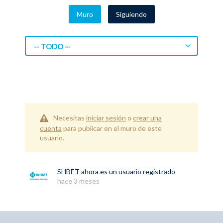
Muro
Siguiendo
— TODO —
Necesitas
iniciar sesión
o
crear una
cuenta
para publicar en el muro de este
usuario.
SHBET
ahora es un usuario registrado
hace 3 meses