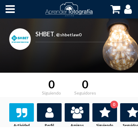
Inicio
Cursos OnLine
SHBET
,
@shbetlaw0
0
0
Siguiendo
Seguidores
0
Actividad
Perfil
Amigos
Siguiendo
Seguido