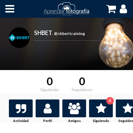
Inicio
Cursos OnLine
SHBET
,
@shbettraining
0
0
Siguiendo
Seguidores
0
Actividad
Perfil
Amigos
Siguiendo
Seguido