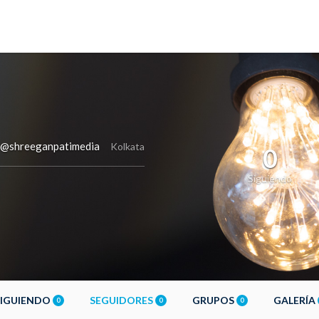
@shreeganpatimedia
Kolkata
0
Siguiendo
SIGUIENDO
SEGUIDORES
GRUPOS
GALERÍA
0
0
0