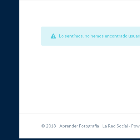
Lo sentimos, no hemos encontrado usuari
© 2018 - Aprender Fotografía - La Red Social
· Pow