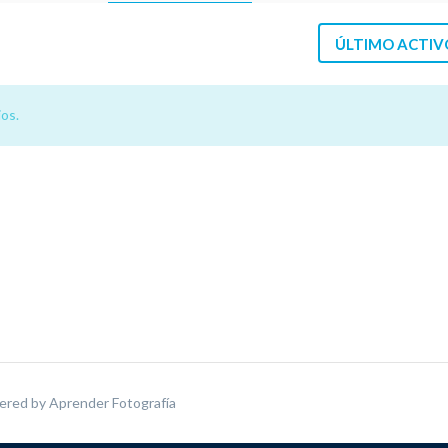
ÚLTIMO ACTIV
os.
ered by
Aprender Fotografía