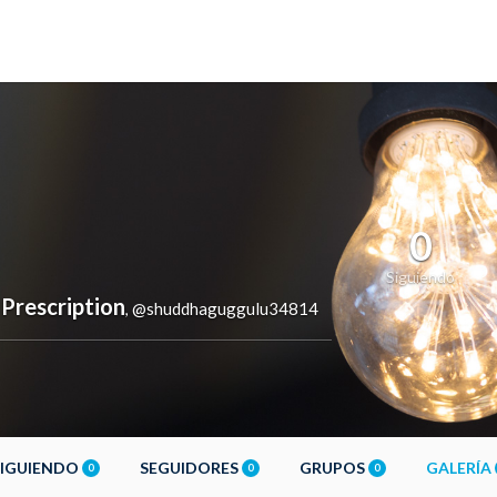
0
Siguiendo
Prescription
@shuddhaguggulu34814
,
SIGUIENDO
SEGUIDORES
GRUPOS
GALERÍA
0
0
0