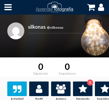
Inicio
Cursos OnLine
silkonas
,
@silkonas
0
0
Siguiendo
Seguidores
0
Actividad
Perfil
Amigos
Siguiendo
Seguido