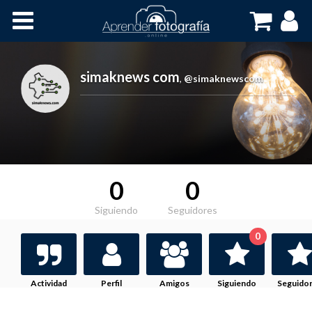
Inicio
Cursos OnLine
simaknews com
,
@simaknewscom
0
0
Siguiendo
Seguidores
0
Actividad
Perfil
Amigos
Siguiendo
Seguido