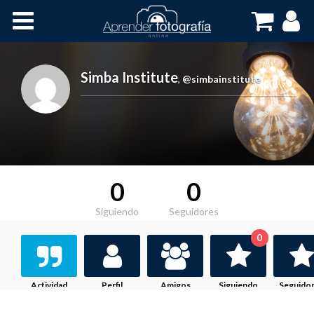
Inicio
Cursos OnLine
Simba Institute
,
@simbainstitute
0
0
Siguiendo
Seguidores
0
Actividad
Perfil
Amigos
Siguiendo
Seguido