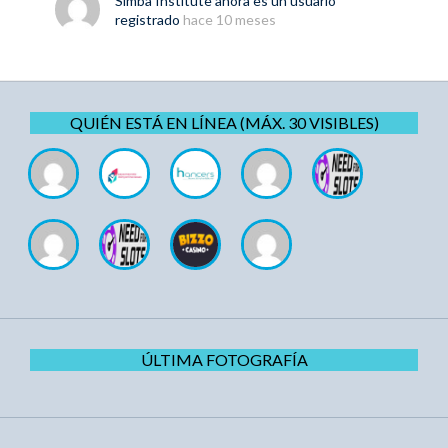
Simba Institute
ahora es un usuario
registrado
hace 10 meses
QUIÉN ESTÁ EN LÍNEA (MÁX. 30 VISIBLES)
ÚLTIMA FOTOGRAFÍA