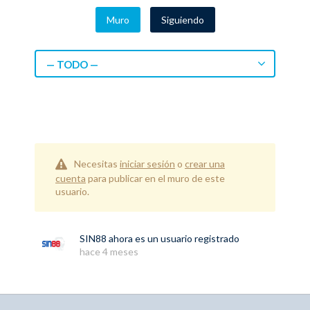
Muro
Siguiendo
— TODO —
Necesitas
iniciar sesión
o
crear una
cuenta
para publicar en el muro de este
usuario.
SIN88
ahora es un usuario registrado
hace 4 meses