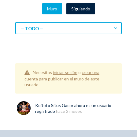
Muro
Siguiendo
— TODO —
Necesitas
iniciar sesión
o
crear una
cuenta
para publicar en el muro de este
usuario.
Koitoto Situs Gacor
ahora es un usuario
registrado
hace 2 meses