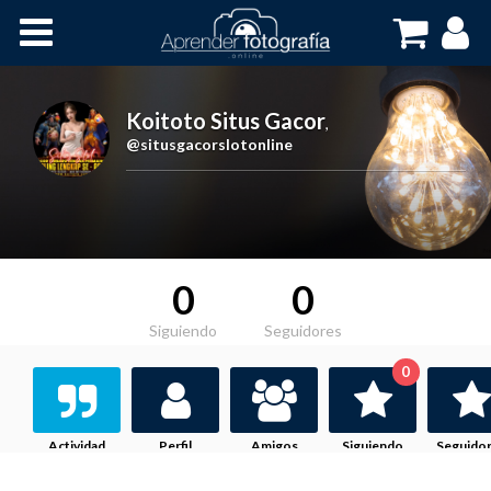
Inicio
Cursos OnLine
Koitoto Situs Gacor
,
@situsgacorslotonline
0
0
Siguiendo
Seguidores
0
Actividad
Perfil
Amigos
Siguiendo
Seguido