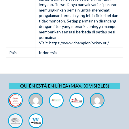
lengkap. Tersedianya banyak variasi pasaran
memungkinkan pemain untuk menikmati
pengalaman bermain yang lebih fleksibel dan
tidak monoton. Setiap permainan dirancang
dengan fitur yang menarik sehingga mampu
memberikan sensasi berbeda di setiap sesi
permainan.
Visit:
https://www.championjockey.eu/
Pais
Indonesia
QUIÉN ESTÁ EN LÍNEA (MÁX. 30 VISIBLES)