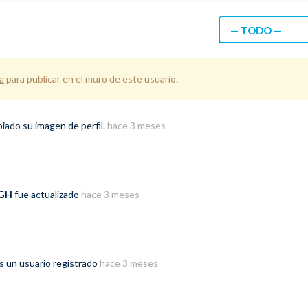
— TODO —
a
para publicar en el muro de este usuario.
iado su imagen de perfil.
hace 3 meses
IGH
fue actualizado
hace 3 meses
s un usuario registrado
hace 3 meses