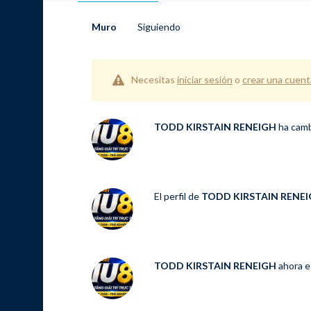
Muro
Siguiendo
Necesitas
iniciar sesión
o
crear una cuent
TODD KIRSTAIN RENEIGH
ha camb
El perfil de
TODD KIRSTAIN RENE
TODD KIRSTAIN RENEIGH
ahora e