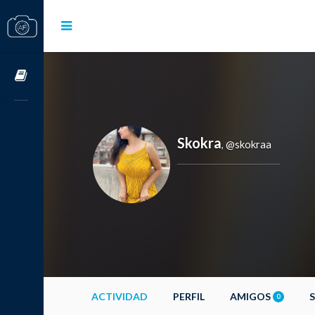
Cursos OnLine
Skokra
@skokraa
,
ACTIVIDAD
PERFIL
AMIGOS
0