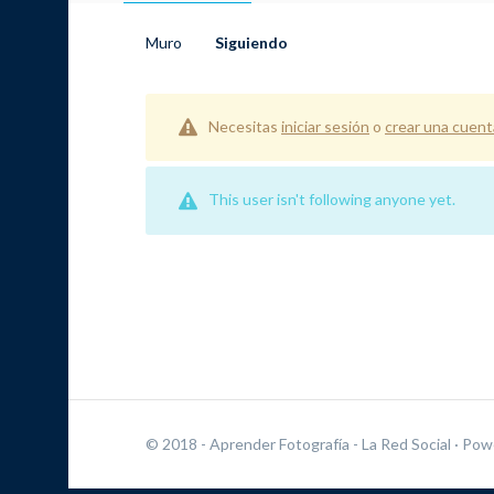
Muro
Siguiendo
Necesitas
iniciar sesión
o
crear una cuent
This user isn't following anyone yet.
© 2018 - Aprender Fotografía - La Red Social
· Pow